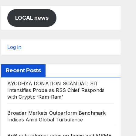
LOCAL news
Log in
Recent Posts
AYODHYA DONATION SCANDAL: SIT
Intensifies Probe as RSS Chief Responds
with Cryptic ‘Ram-Ram’
Broader Markets Outperform Benchmark
Indices Amid Global Turbulence
BoB cuts interest rates on home and MSME