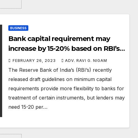
BUSINESS
Bank capital requirement may
increase by 15-20% based on RBI’s
draft market risk norms
FEBRUARY 26, 2023
ADV. RAVI G. NIGAM
The Reserve Bank of India’s (RBI’s) recently
released draft guidelines on minimum capital
requirements provide more flexibility to banks for
treatment of certain instruments, but lenders may
need 15-20 per…