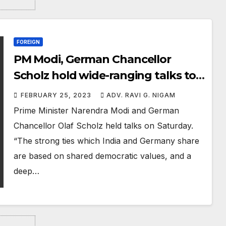
FOREIGN
PM Modi, German Chancellor
Scholz hold wide-ranging talks to
boost ties
FEBRUARY 25, 2023
ADV. RAVI G. NIGAM
Prime Minister Narendra Modi and German
Chancellor Olaf Scholz held talks on Saturday.
“The strong ties which India and Germany share
are based on shared democratic values, and a
deep…