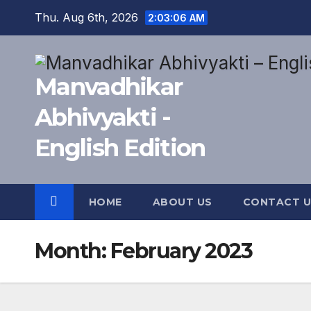
Skip
Thu. Aug 6th, 2026
2:03:07 AM
to
content
Manvadhikar
Abhivyakti -
English Edition
HOME
ABOUT US
CONTACT U
Month:
February 2023