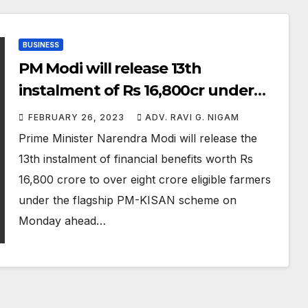
BUSINESS
PM Modi will release 13th
instalment of Rs 16,800cr under
PM-KISAN on Monday
FEBRUARY 26, 2023
ADV. RAVI G. NIGAM
Prime Minister Narendra Modi will release the
13th instalment of financial benefits worth Rs
16,800 crore to over eight crore eligible farmers
under the flagship PM-KISAN scheme on
Monday ahead…